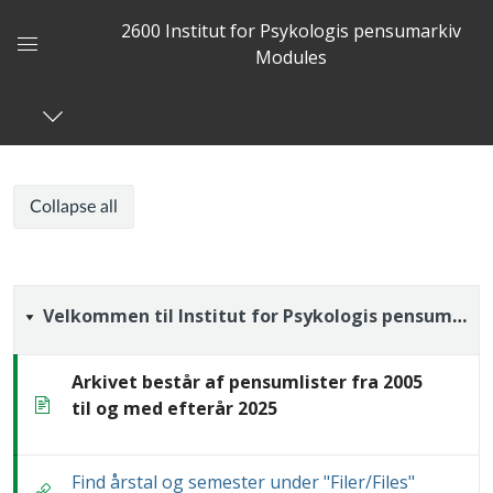
2600 Institut for Psykologis pensumarkiv
Modules
Global
Navigation
Menu
2600
2600
Course
Collapse all
Institut
Institut
modules
for
Psykologis
for
pensumarkiv
Velkommen
Velkommen til Institut for Psykologis pensumarkiv
Psykologis
til
Arkivet består af pensumlister fra 2005
pensumarkiv
Page
Institut
til og med efterår 2025
for
Find årstal og semester under "Filer/Files"
External